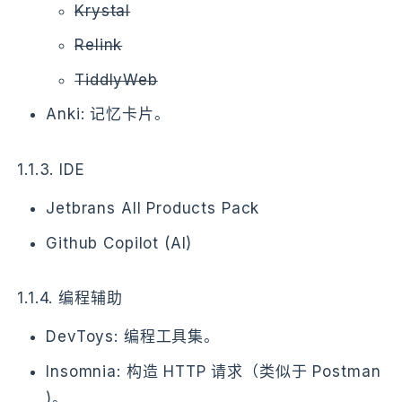
Krystal
Relink
TiddlyWeb
Anki: 记忆卡片。
1.1.3.
IDE
Jetbrans All Products Pack
Github Copilot (AI)
1.1.4.
编程辅助
DevToys: 编程工具集。
Insomnia: 构造 HTTP 请求（类似于 Postman
)。